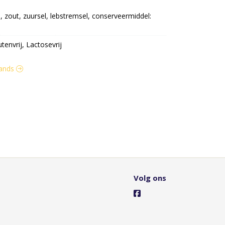
zout, zuursel, lebstremsel, conserveermiddel: 
utenvrij, Lactosevrij
llands
Volg ons