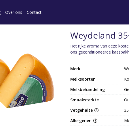
g
Over ons
Contact
Weydeland 35
Het rijke aroma van deze kosteli
ons geconditioneerde kaaspakh
Merk
We
Melksoorten
K
Melkbehandeling
Ge
Smaaksterkte
O
Vetgehalte
35
Allergenen
Me