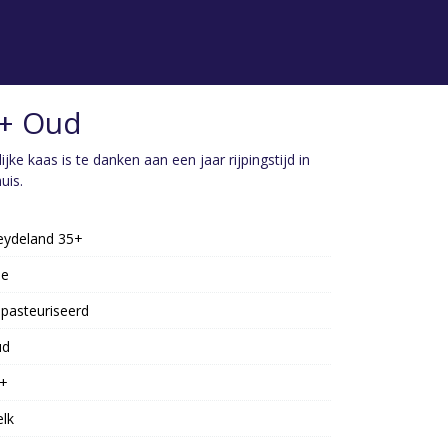
+ Oud
jke kaas is te danken aan een jaar rijpingstijd in
uis.
ydeland 35+
oe
pasteuriseerd
ud
+
lk