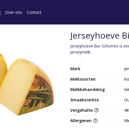
g
Over ons
Contact
Jerseyhoeve B
Jerseyhoeve Bio Schorren is e
Jerseymelk.
Merk
Je
Melksoorten
K
Melkbehandeling
Ge
Smaaksterkte
O
Vetgehalte
48
Allergenen
Me