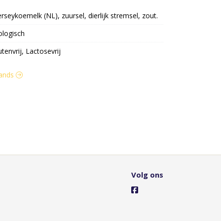
rseykoemelk (NL), zuursel, dierlijk stremsel, zout.
ologisch
utenvrij, Lactosevrij
llands
Volg ons