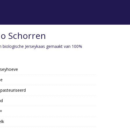
io Schorren
en biologische Jerseykaas gemaakt van 100%
rseyhoeve
oe
pasteuriseerd
ud
+
lk